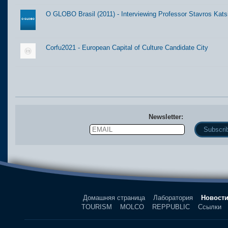
O GLOBO Brasil (2011) - Interviewing Professor Stavros Kats
Corfu2021 - European Capital of Culture Candidate City
Newsletter:
Email
Name
Домашняя страница
Лаборатория
Новост
TOURISM
MOLCO
REPPUBLIC
Ссылки