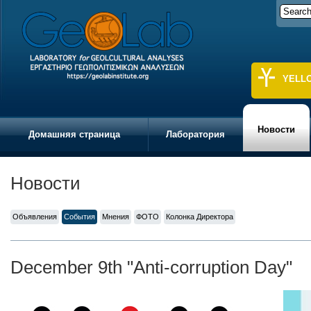
YELL
Новости
Домашняя страница
Лаборатория
Новости
Объявления
События
Мнения
ФОТО
Колонка Директора
December 9th "Anti-corruption Day"