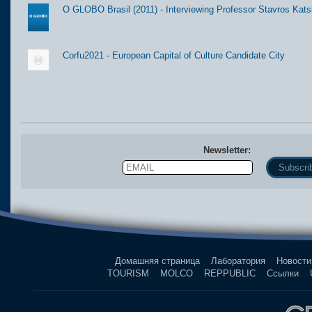
O GLOBO Brasil (2011) - Interviewing Professor Stavros Kats
Corfu2021 - European Capital of Culture Candidate City
Newsletter:
Email
Name
Домашняя страница
Лаборатория
Новости
TOURISM
MOLCO
REPPUBLIC
Ссылки