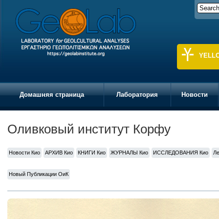
YELL
Домашняя страница
Лаборатория
Новости
Оливковый институт Корфу
Новости Кио
АРХИВ Кио
КНИГИ Кио
ЖУРНАЛЫ Кио
ИССЛЕДОВАНИЯ Кио
Ле
Ηовый Публикации ОиК