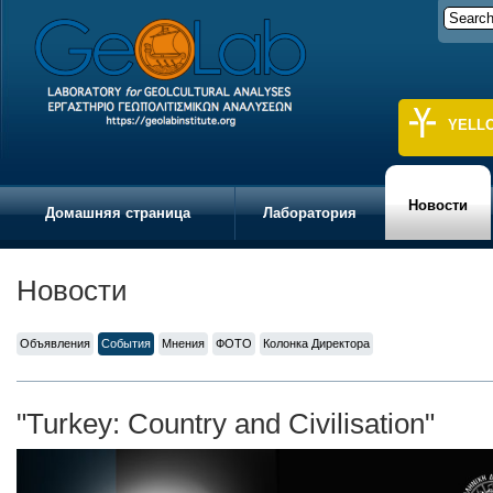
YELL
Новости
Домашняя страница
Лаборатория
Новости
Объявления
События
Мнения
ФОТО
Колонка Директора
"Turkey: Country and Civilisation"