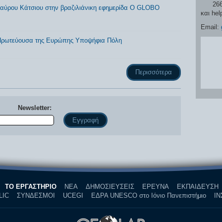
26610 
ταύρου Κάτσιου στην βραζιλιάνικη εφημερίδα O GLOBO
και hel
Email:
ή Πρωτεύουσα της Ευρώπης Υποψήφια Πόλη
Περισσότερα
Newsletter:
Name
ΤΟ ΕΡΓΑΣΤΗΡΙΟ
ΝΕΑ
ΔΗΜΟΣΙΕΥΣΕΙΣ
ΕΡΕΥΝΑ
ΕΚΠΑΙΔΕΥΣΗ
LIC
ΣΥΝΔΕΣΜΟΙ
UCEGI
ΕΔΡΑ UNESCO στο Ιόνιο Πανεπιστήμιο
ΙΝ