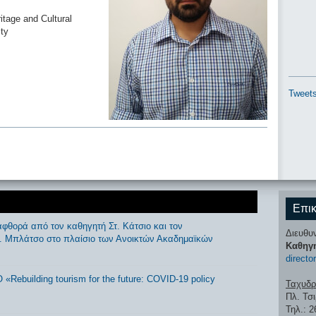
tage and Cultural
ity
Tweets
Επικ
αφθορά από τον καθηγητή Στ. Κάτσιο και τον
Διευθυ
Ι. Μπλάτσο στο πλαίσιο των Ανοικτών Ακαδημαϊκών
Καθηγ
directo
ebuilding tourism for the future: COVID-19 policy
Ταχυδρ
Πλ. Τσ
Τηλ.: 