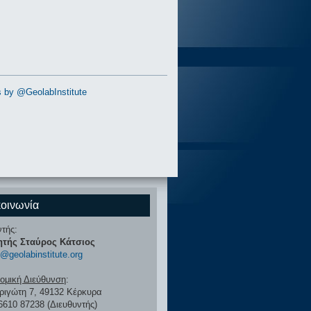
 by @GeolabInstitute
οινωνία
ντής:
ητής Σταύρος Κάτσιος
r@geolabinstitute.org
ομική Διεύθυνση
:
ιριγώτη 7, 49132 Κέρκυρα
26610 87238 (Διευθυντής)