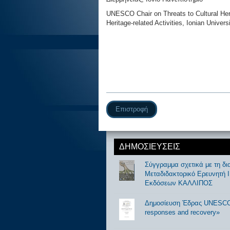
UNESCO Chair on Threats to Cultural Heri
Heritage-related Activities, Ionian Univers
Επιστροφή
ΔΗΜΟΣΙΕΥΣΕΙΣ
Σύγγραμμα σχετικά με τη δι
Μεταδιδακτορικό Ερευνητή 
Εκδόσεων ΚΑΛΛΙΠΟΣ
Δημοσίευση Έδρας UNESCO «R
responses and recovery»